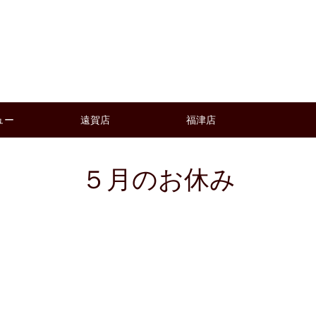
ュー
遠賀店
福津店
５月のお休み