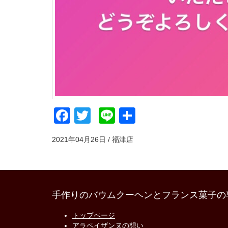
Facebook
Twitter
Line
共
有
2021年04月26日 / 福津店
手作りのバウムクーヘンとフランス菓子の
トップページ
アラペイザンヌの想い