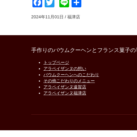
Facebook
Twitter
Line
共
有
2024年11月01日 / 福津店
手作りのバウムクーヘンとフランス菓子の
トップページ
アラペイザンヌの想い
バウムクーヘンへのこだわり
その他こだわりのメニュー
アラペイザンヌ遠賀店
アラペイザンヌ福津店