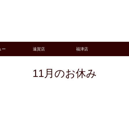
ュー
遠賀店
福津店
11月のお休み